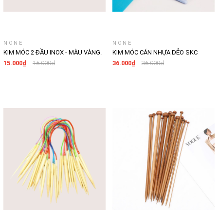
NONE
NONE
KIM MÓC 2 ĐẦU INOX - MÀU VÀNG.
KIM MÓC CÁN NHỰA DẺO SKC
KIM MÓC LEN 2 ĐẦU CHO NGƯỜI
15.000₫
15.000₫
36.000₫
36.000₫
MỚI BẮT ĐẦU , DỤNG CỤ ĐAN MÓC
LEN PHÙ HỢP VỚI DÒNG LEN MILK
COTTON