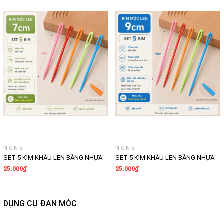
NONE
NONE
SET 5 KIM KHÂU LEN BẰNG NHỰA
SET 5 KIM KHÂU LEN BẰNG NHỰA
SIZE 7CM
SIZE 9CM
25.000₫
25.000₫
DỤNG CỤ ĐAN MÓC