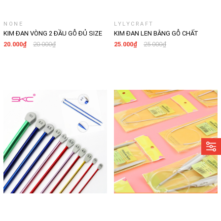
NONE
LYLYCRAFT
KIM ĐAN VÒNG 2 ĐẦU GỖ ĐỦ SIZE
KIM ĐAN LEN BẰNG GỖ CHẤT
DÙNG ĐAN ÁO , ĐAN KHĂN , ĐAN
LƯỢNG CAO
20.000₫
20.000₫
25.000₫
25.000₫
LEN