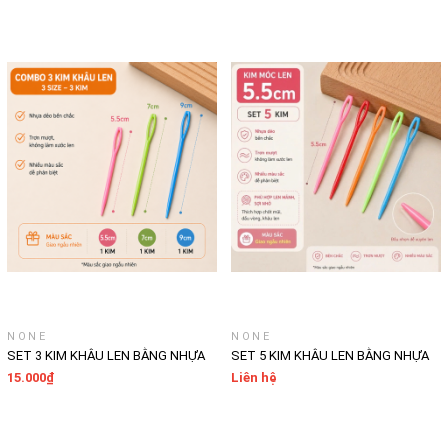
NGƯỜI MỚI BẮT ĐẦU
NONE
NONE
SET 3 KIM KHÂU LEN BẰNG NHỰA
SET 5 KIM KHÂU LEN BẰNG NHỰA
SIZE 5.5+7+9CM
SIZE 5.5CM
15.000₫
Liên hệ