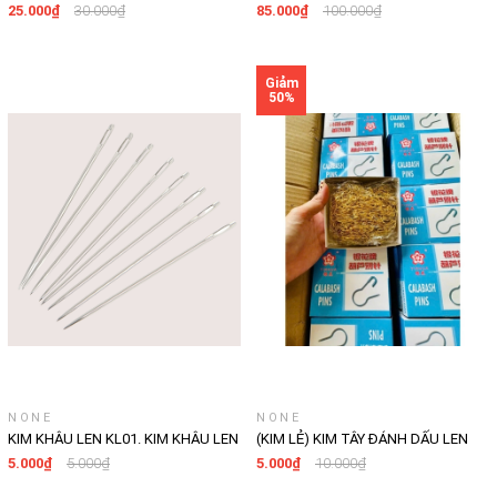
2.5MM-6MM
25.000₫
30.000₫
85.000₫
100.000₫
NONE
NONE
KIM KHÂU LEN KL01. KIM KHÂU LEN
(KIM LẺ) KIM TÂY ĐÁNH DẤU LEN
SỢI INOX CỠ TO DÙNG ĐỂ GIẤU MỐI
21MM KIM LOẠI MÀU VÀNG SK
5.000₫
5.000₫
5.000₫
10.000₫
NỐI LEN - DỤNG CỤ ĐAN MÓC CHO