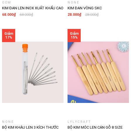
OEM
NONE
KIM ĐAN LEN INOX XUẤT KHẨU CAO
KIM ĐAN VÒNG SKC
CẤP SKC CHIỀU DÀI 35CM, CÂY ĐAN
68.000₫
68.000₫
28.000₫
28.000₫
LEN ĐỦ CÁC SIZE TỪ 3MM-12MM
NONE
LYLYCRAFT
BỘ KIM KHÂU LEN 3 KÍCH THƯỚC
BỘ KIM MÓC LEN CÁN GỖ 8 SIZE