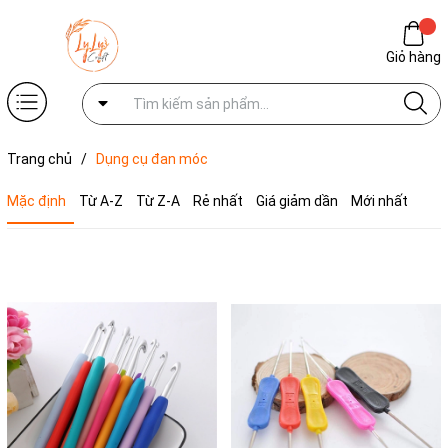
Giỏ hàng
Trang chủ
/
Dụng cụ đan móc
Mặc định
Từ A-Z
Từ Z-A
Rẻ nhất
Giá giảm dần
Mới nhất