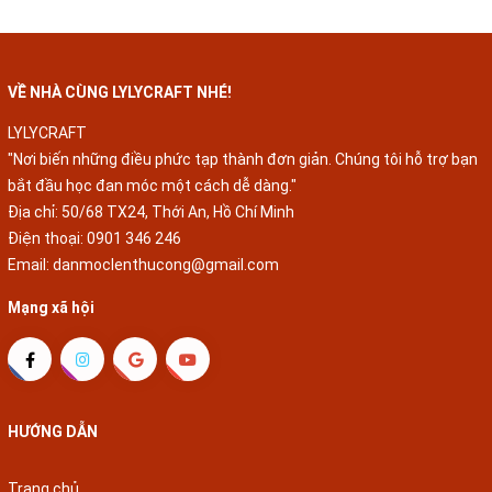
CÁN DẺO PHÙ HỢP VỚI DÒNG
, DỤNG CỤ ĐAN MÓC LEN PHÙ
ĐAN M
LEN MILK COTTON
HỢP VỚI DÒNG LEN MILK
DÒNG
COTTON
VỀ NHÀ CÙNG LYLYCRAFT NHÉ!
LYLYCRAFT
"Nơi biến những điều phức tạp thành đơn giản. Chúng tôi hỗ trợ bạn
bắt đầu học đan móc một cách dễ dàng."
Địa chỉ: 50/68 TX24, Thới An, Hồ Chí Minh
Điện thoại:
0901 346 246
Email:
danmoclenthucong@gmail.com
Mạng xã hội
HƯỚNG DẪN
Trang chủ