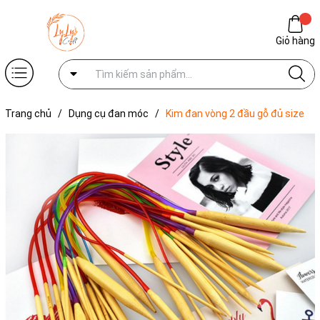
Giỏ hàng
Trang chủ
/
Dụng cụ đan móc
/
Kim đan vòng 2 đầu gỗ đủ size
dùng đan áo , đan khăn , đan len