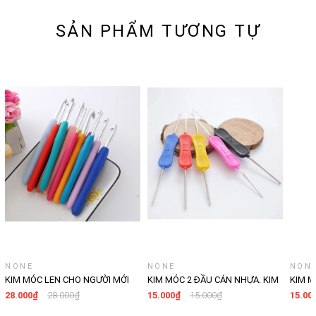
SẢN PHẨM TƯƠNG TỰ
NONE
NONE
NON
KIM MÓC LEN CHO NGƯỜI MỚI
KIM MÓC 2 ĐẦU CÁN NHỰA. KIM
KIM M
BẮT ĐẦU ĐỦ CÁC SIZE 2MM-
MÓC LEN 2 ĐẦU CÁN NHỰA
VÀNG.
28.000₫
28.000₫
15.000₫
15.000₫
15.00
10MM , DỤNG CỤ KIM MÓC LEN
DÀNH CHO NGƯỜI MỚI BẮT ĐẦU
NGƯỜI