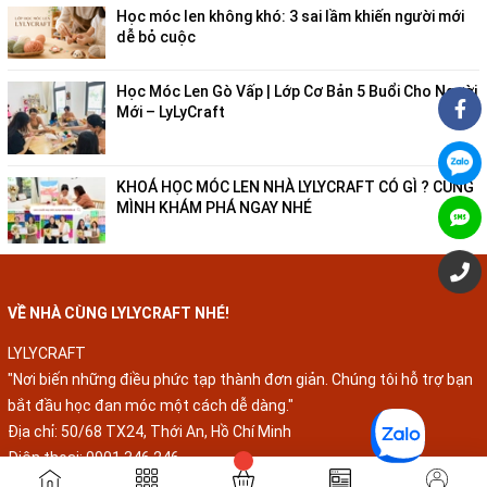
Học móc len không khó: 3 sai lầm khiến người mới
dễ bỏ cuộc
Học Móc Len Gò Vấp | Lớp Cơ Bản 5 Buổi Cho Người
Mới – LyLyCraft
KHOÁ HỌC MÓC LEN NHÀ LYLYCRAFT CÓ GÌ ? CÙNG
MÌNH KHÁM PHÁ NGAY NHÉ
VỀ NHÀ CÙNG LYLYCRAFT NHÉ!
LYLYCRAFT
"Nơi biến những điều phức tạp thành đơn giản. Chúng tôi hỗ trợ bạn
bắt đầu học đan móc một cách dễ dàng."
Địa chỉ: 50/68 TX24, Thới An, Hồ Chí Minh
Điện thoại:
0901 346 246
Email:
danmoclenthucong@gmail.com