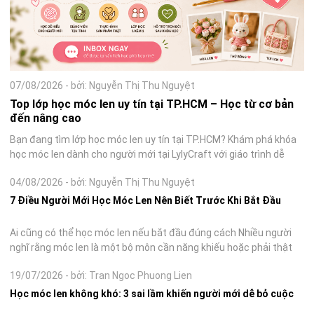
07/08/2026
-
bởi: Nguyễn Thị Thu Nguyệt
Top lớp học móc len uy tín tại TP.HCM – Học từ cơ bản
đến nâng cao
Bạn đang tìm lớp học móc len uy tín tại TP.HCM? Khám phá khóa
học móc len dành cho người mới tại LylyCraft với giáo trình dễ
hiểu, thực hành 90% và giảng viên kèm sát. Top lớp học móc len
04/08/2026
-
bởi: Nguyễn Thị Thu Nguyệt
uy tín tạ...
7 Điều Người Mới Học Móc Len Nên Biết Trước Khi Bắt Đầu
Ai cũng có thể học móc len nếu bắt đầu đúng cách Nhiều người
nghĩ rằng móc len là một bộ môn cần năng khiếu hoặc phải thật
khéo tay mới học được. Thực tế, phần lớn học viên tại Lylycraft
19/07/2026
-
bởi: Tran Ngoc Phuong Lien
đều bắt đầ...
Học móc len không khó: 3 sai lầm khiến người mới dễ bỏ cuộc
Người mới học móc len thường bỏ cuộc không phải vì vụng — mà