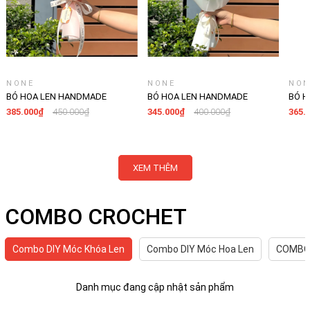
NONE
NONE
NON
BÓ HOA LEN HANDMADE
BÓ HOA LEN HANDMADE
BÓ H
LYLYCRAFT, HOA LEN ĐAN MÓC
LYLYCRAFT, HOA LEN ĐAN MÓC
LYLY
385.000₫
450.000₫
345.000₫
400.000₫
365.
LÀM QÙA TẶNG SINH NHẬT,
LÀM QÙA TẶNG SINH NHẬT,
LÀM 
TỐT NGHIỆP-06
TỐT NGHIỆP-07
TỐT 
XEM THÊM
COMBO CROCHET
Combo DIY Móc Khóa Len
Combo DIY Móc Hoa Len
COMBO 
Danh mục đang cập nhật sản phẩm