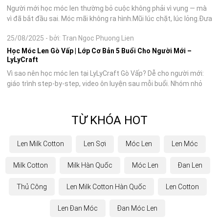
vì đã bắt đầu sai. Móc mãi không ra hình.Mũi lúc chặt, lúc lỏng.Đưa
kim vào đâu cũng thấy khó.Xem hết video này đến video khác
25/08/2025
-
bởi: Tran Ngoc Phuong Lien
nhưng vẫn...
Học Móc Len Gò Vấp | Lớp Cơ Bản 5 Buổi Cho Người Mới –
LyLyCraft
Vì sao nên học móc len tại LyLyCraft Gò Vấp? Dễ cho người mới:
giáo trình step-by-step, video ôn luyện sau mỗi buổi. Nhóm nhỏ
(tối đa [X] học viên/buổi) nên được kèm sát, sửa lỗi tay ngay.
Thực...
TỪ KHÓA HOT
Len Milk Cotton
Len Sợi
Móc Len
Len Móc
Milk Cotton
Milk Hàn Quốc
Móc Len
Đan Len
Thủ Công
Len Milk Cotton Hàn Quốc
Len Cotton
Len Đan Móc
Đan Móc Len