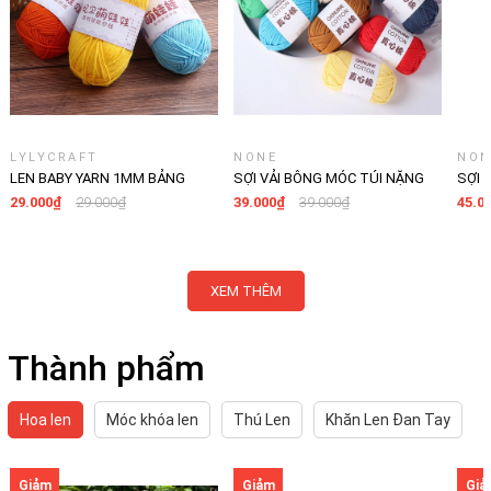
LYLYCRAFT
NONE
NON
LEN BABY YARN 1MM BẢNG
SỢI VẢI BÔNG MÓC TÚI NẶNG
SỢI 
MÀU 2
50G KÍCH THƯỚC SỢI 4MM
100G
29.000₫
29.000₫
39.000₫
39.000₫
45.0
XEM THÊM
Thành phẩm
Hoa len
Móc khóa len
Thú Len
Khăn Len Đan Tay