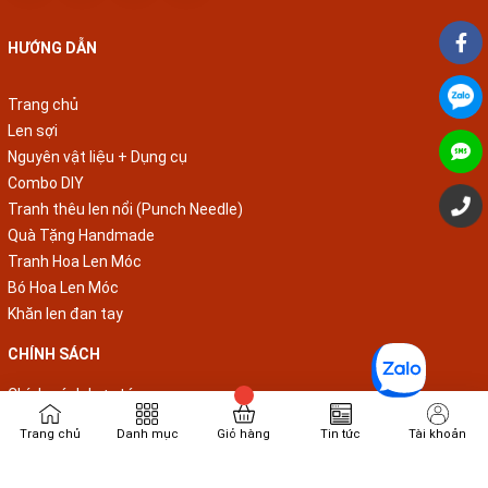
HƯỚNG DẪN
Trang chủ
Len sợi
Nguyên vật liệu + Dụng cụ
Combo DIY
Tranh thêu len nổi (Punch Needle)
Quà Tặng Handmade
Tranh Hoa Len Móc
Bó Hoa Len Móc
Khăn len đan tay
CHÍNH SÁCH
Chính sách hợp tác
Chính sách vận chuyển
Chính sách đổi trả
Trang chủ
Danh mục
Giỏ hàng
Tin tức
Tài khoản
Chính sách thanh toán
Chính sách bảo mật thông tin