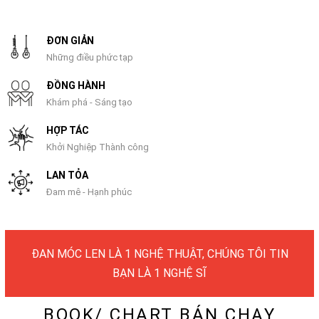
ĐƠN GIẢN
Những điều phức tạp
ĐỒNG HÀNH
Khám phá - Sáng tạo
HỢP TÁC
Khởi Nghiệp Thành công
LAN TỎA
Đam mê - Hạnh phúc
LYLYCRAFT – DO IT YOURSELF (D.I.Y)
BOOK/ CHART BÁN CHẠY