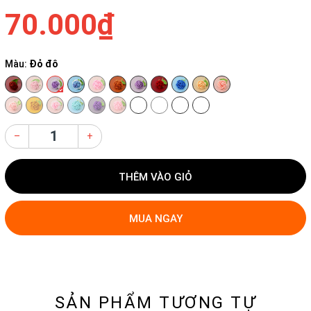
70.000₫
Màu:
Đỏ đô
–
+
THÊM VÀO GIỎ
MUA NGAY
SẢN PHẨM TƯƠNG TỰ