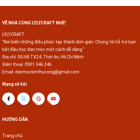
HỢP VỚI DÒNG LEN MILK
DÒNG LEN MILK COTTON
COTTON
VỀ NHÀ CÙNG LYLYCRAFT NHÉ!
LYLYCRAFT
"Nơi biến những điều phức tạp thành đơn giản. Chúng tôi hỗ trợ bạn
bắt đầu học đan móc một cách dễ dàng."
Địa chỉ: 50/68 TX24, Thới An, Hồ Chí Minh
Điện thoại:
0901 346 246
Email:
danmoclenthucong@gmail.com
Mạng xã hội
HƯỚNG DẪN
Trang chủ