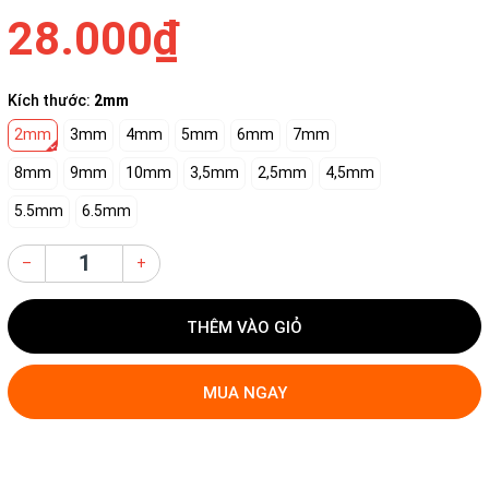
28.000₫
Kích thước:
2mm
2mm
3mm
4mm
5mm
6mm
7mm
8mm
9mm
10mm
3,5mm
2,5mm
4,5mm
5.5mm
6.5mm
–
+
THÊM VÀO GIỎ
MUA NGAY