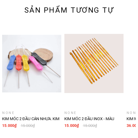
SẢN PHẨM TƯƠNG TỰ
NONE
NONE
NON
KIM MÓC 2 ĐẦU CÁN NHỰA. KIM
KIM MÓC 2 ĐẦU INOX - MÀU
KIM M
MÓC LEN 2 ĐẦU CÁN NHỰA
VÀNG. KIM MÓC LEN 2 ĐẦU CHO
15.000₫
15.000₫
15.000₫
15.000₫
36.00
DÀNH CHO NGƯỜI MỚI BẮT ĐẦU
NGƯỜI MỚI BẮT ĐẦU , DỤNG CỤ
, DỤNG CỤ ĐAN MÓC LEN PHÙ
ĐAN MÓC LEN PHÙ HỢP VỚI