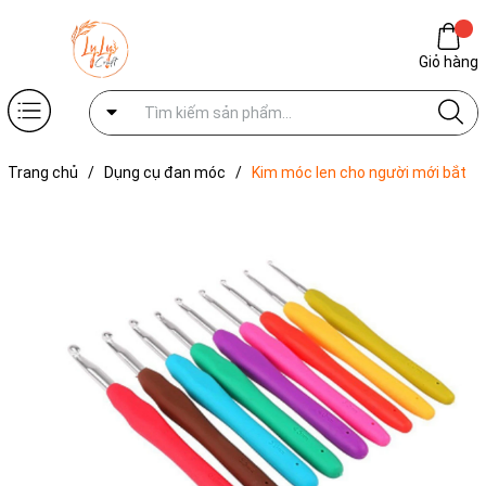
Giỏ hàng
Trang chủ
/
Dụng cụ đan móc
/
Kim móc len cho người mới bắt
đầu đủ các size 2mm-10mm , dụng cụ kim móc len cán dẻo phù
hợp với dòng len milk cotton