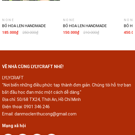
NONE
NONE
NON
BÓ HOA LEN HANDMADE
BÓ HOA LEN HANDMADE
BÓ H
LYLYCRAFT, HOA LEN ĐAN MÓC
LYLYCRAFT, HOA LEN ĐAN MÓC
LYLYC
185.000₫
250.000₫
150.000₫
210.000₫
450.0
LÀM QÙA TẶNG SINH NHẬT,
LÀM QÙA TẶNG SINH NHẬT,
LÀM Q
TỐT NGHIỆP-02
TỐT NGHIỆP-01
TỐT N
VỀ NHÀ CÙNG LYLYCRAFT NHÉ!
LYLYCRAFT
"Nơi biến những điều phức tạp thành đơn giản. Chúng tôi hỗ trợ bạn
bắt đầu học đan móc một cách dễ dàng."
Địa chỉ: 50/68 TX24, Thới An, Hồ Chí Minh
Điện thoại:
0901 346 246
Email:
danmoclenthucong@gmail.com
Mạng xã hội