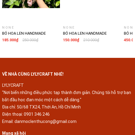
NONE
NONE
NON
BÓ HOA LEN HANDMADE
BÓ HOA LEN HANDMADE
BÓ H
LYLYCRAFT, HOA LEN ĐAN MÓC
LYLYCRAFT, HOA LEN ĐAN MÓC
LYLYC
185.000₫
250.000₫
150.000₫
210.000₫
450.0
LÀM QÙA TẶNG SINH NHẬT,
LÀM QÙA TẶNG SINH NHẬT,
LÀM Q
TỐT NGHIỆP-02
TỐT NGHIỆP-01
TỐT N
VỀ NHÀ CÙNG LYLYCRAFT NHÉ!
LYLYCRAFT
"Nơi biến những điều phức tạp thành đơn giản. Chúng tôi hỗ trợ bạn
bắt đầu học đan móc một cách dễ dàng."
Địa chỉ: 50/68 TX24, Thới An, Hồ Chí Minh
Điện thoại:
0901 346 246
Email:
danmoclenthucong@gmail.com
Mạng xã hội