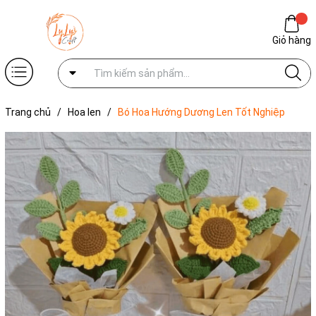
Giỏ hàng
Trang chủ
/
Hoa len
/
Bó Hoa Hướng Dương Len Tốt Nghiệp
Handmade LYLYCRAFT, Quà Tặng Tốt Nghiệp Dành Tặng Bạn Bè
Người Yêu-01