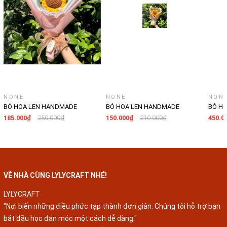
NONE
NONE
NON
BÓ HOA LEN HANDMADE
BÓ HOA LEN HANDMADE
BÓ H
LYLYCRAFT, HOA LEN ĐAN MÓC
LYLYCRAFT, HOA LEN ĐAN MÓC
LYLYC
185.000₫
250.000₫
150.000₫
210.000₫
450.0
LÀM QÙA TẶNG SINH NHẬT,
LÀM QÙA TẶNG SINH NHẬT,
LÀM Q
TỐT NGHIỆP-02
TỐT NGHIỆP-01
TỐT N
VỀ NHÀ CÙNG LYLYCRAFT NHÉ!
LYLYCRAFT
"Nơi biến những điều phức tạp thành đơn giản. Chúng tôi hỗ trợ bạn
bắt đầu học đan móc một cách dễ dàng."