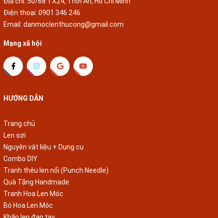
Địa chỉ: 50/68 TX24, Thới An, Hồ Chí Minh
Điện thoại:
0901 346 246
Email:
danmoclenthucong@gmail.com
Mạng xã hội
HƯỚNG DẪN
Trang chủ
Len sợi
Nguyên vật liệu + Dụng cụ
Combo DIY
Tranh thêu len nổi (Punch Needle)
Quà Tặng Handmade
Tranh Hoa Len Móc
Bó Hoa Len Móc
Khăn len đan tay