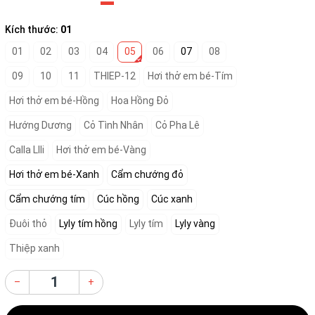
Kích thước:
01
01
02
03
04
05
06
07
08
09
10
11
THIEP-12
Hơi thở em bé-Tím
Hơi thở em bé-Hồng
Hoa Hồng Đỏ
Hướng Dương
Cỏ Tình Nhân
Cỏ Pha Lê
Calla LIli
Hơi thở em bé-Vàng
Hơi thở em bé-Xanh
Cẩm chướng đỏ
Cẩm chướng tím
Cúc hồng
Cúc xanh
Đuôi thỏ
Lyly tím hồng
Lyly tím
Lyly vàng
Thiệp xanh
–
+