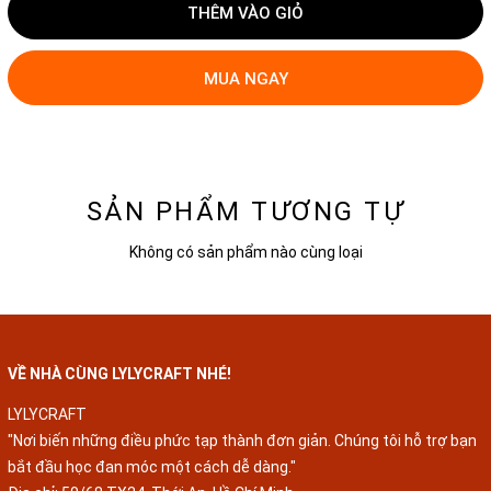
THÊM VÀO GIỎ
MUA NGAY
SẢN PHẨM TƯƠNG TỰ
Không có sản phẩm nào cùng loại
VỀ NHÀ CÙNG LYLYCRAFT NHÉ!
LYLYCRAFT
"Nơi biến những điều phức tạp thành đơn giản. Chúng tôi hỗ trợ bạn
bắt đầu học đan móc một cách dễ dàng."