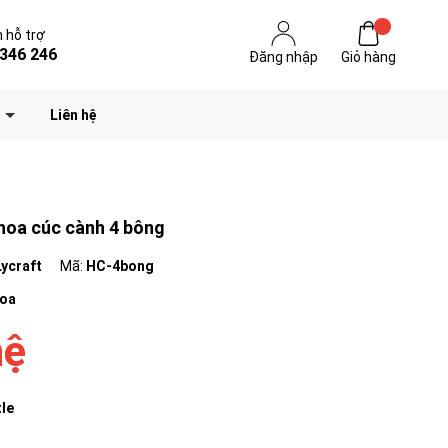
 hỗ trợ
346 246
Đăng nhập
Giỏ hàng
Liên hệ
hoa cúc cành 4 bông
Lycraft
Mã:
HC-4bong
hoa
hệ
tle