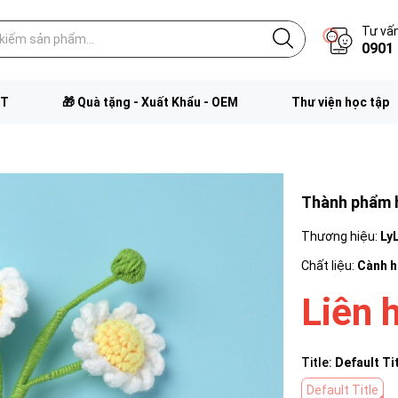
Tư vấn
0901 
FT
🎁 Quà tặng - Xuất Khẩu - OEM
Thư viện học tập
Thành phẩm 
Thương hiệu:
Ly
Chất liệu:
Cành 
Liên 
Title:
Default Ti
Default Title