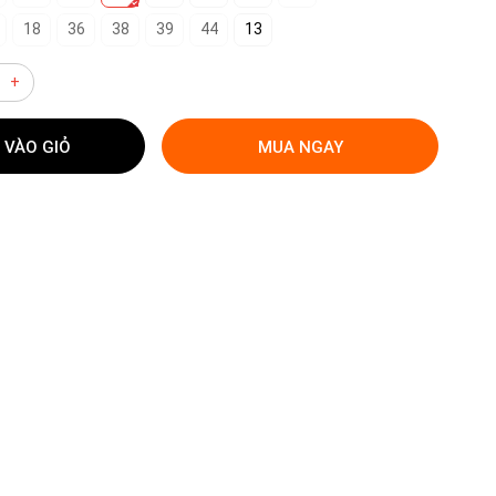
18
36
38
39
44
13
+
 VÀO GIỎ
MUA NGAY