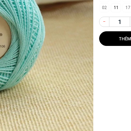
02
11
17
–
THÊM