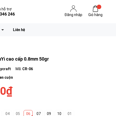
 hỗ trợ
346 246
Đăng nhập
Giỏ hàng
Liên hệ
uYi cao cấp 0.8mm 50gr
Lycraft
Mã:
CR-06
Len cuộn
00₫
04
05
06
07
09
10
01