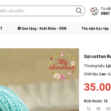
Tư vấn
0901 
FT
🎁 Quà tặng - Xuất Khẩu - OEM
Thư viện học tập
Sợi cotton R
Thương hiệu:
Ly
Chất liệu:
Len - 
35.0
Kích thước:
12
12
08
03