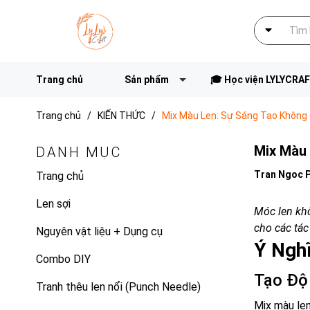
Trang chủ
Sản phẩm
🎓 Học viện LYLYCRA
Trang chủ
/
KIẾN THỨC
/
Mix Màu Len: Sự Sáng Tạo Không 
Mix Màu 
DANH MỤC
Tran Ngoc 
Trang chủ
Len sợi
Móc len khô
cho các tác
Nguyên vật liệu + Dụng cụ
Ý Ngh
Combo DIY
Tạo Độ
Tranh thêu len nổi (Punch Needle)
Mix màu len