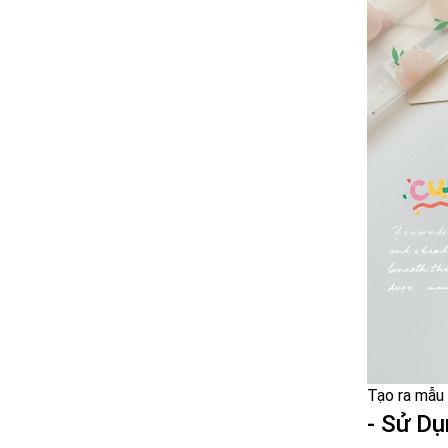
Tạo ra mẫu
- Sử D