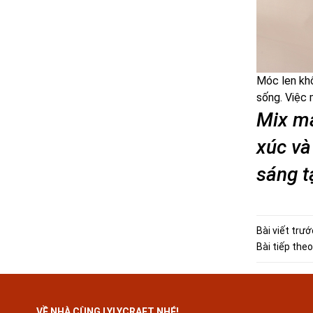
Móc len khô
sống. Việc 
Mix mà
xúc và
sáng t
Bài viết trướ
Bài tiếp theo
VỀ NHÀ CÙNG LYLYCRAFT NHÉ!