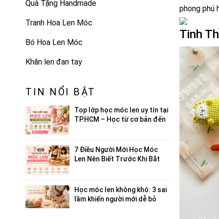
Quà Tặng Handmade
phong phú h
Tranh Hoa Len Móc
Tinh Th
Bó Hoa Len Móc
Khăn len đan tay
TIN NỔI BẬT
Top lớp học móc len uy tín tại
TP.HCM – Học từ cơ bản đến
nâng cao
7 Điều Người Mới Học Móc
Len Nên Biết Trước Khi Bắt
Đầu
Học móc len không khó: 3 sai
lầm khiến người mới dễ bỏ
cuộc