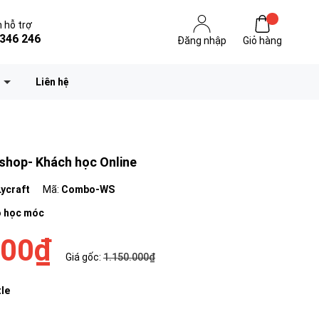
 hỗ trợ
346 246
Đăng nhập
Giỏ hàng
Liên hệ
hop- Khách học Online
Lycraft
Mã:
Combo-WS
 học móc
000₫
Giá gốc:
1.150.000₫
tle