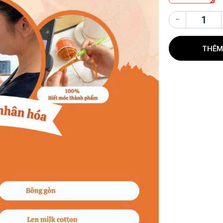
–
THÊM