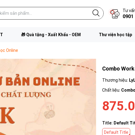
Tư vấn
0901 
FT
🎁 Quà tặng - Xuất Khẩu - OEM
Thư viện học tập
ọc Online
Combo Works
Thương hiệu:
Ly
Chất liệu:
Combo
875.
Title:
Default Ti
Default Title